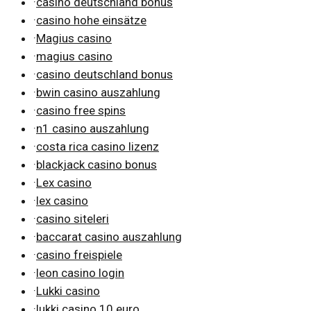
·
casino deutschland bonus
·
casino hohe einsätze
·
Magius casino
·
magius casino
·
casino deutschland bonus
·
bwin casino auszahlung
·
casino free spins
·
n1 casino auszahlung
·
costa rica casino lizenz
·
blackjack casino bonus
·
Lex casino
·
lex casino
·
casino siteleri
·
baccarat casino auszahlung
·
casino freispiele
·
leon casino login
·
Lukki casino
·
lukki casino 10 euro