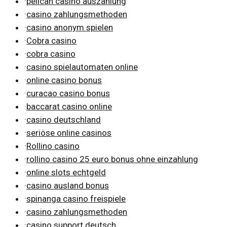
·
pelican casino auszahlung
·
casino zahlungsmethoden
·
casino anonym spielen
·
Cobra casino
·
cobra casino
·
casino spielautomaten online
·
online casino bonus
·
curacao casino bonus
·
baccarat casino online
·
casino deutschland
·
seriöse online casinos
·
Rollino casino
·
rollino casino 25 euro bonus ohne einzahlung
·
online slots echtgeld
·
casino ausland bonus
·
spinanga casino freispiele
·
casino zahlungsmethoden
·
casino support deutsch