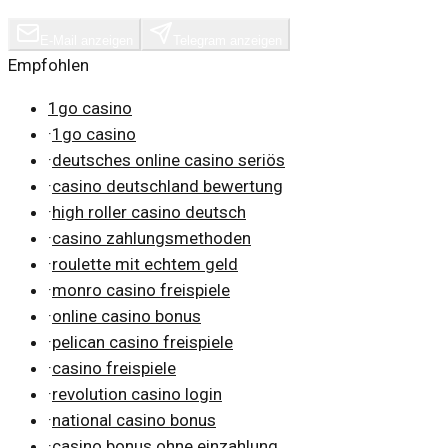
E-Mail anzeigen
Telegram anzeigen
Empfohlen
1go casino
·
1go casino
·
deutsches online casino seriös
·
casino deutschland bewertung
·
high roller casino deutsch
·
casino zahlungsmethoden
·
roulette mit echtem geld
·
monro casino freispiele
·
online casino bonus
·
pelican casino freispiele
·
casino freispiele
·
revolution casino login
·
national casino bonus
·
casino bonus ohne einzahlung