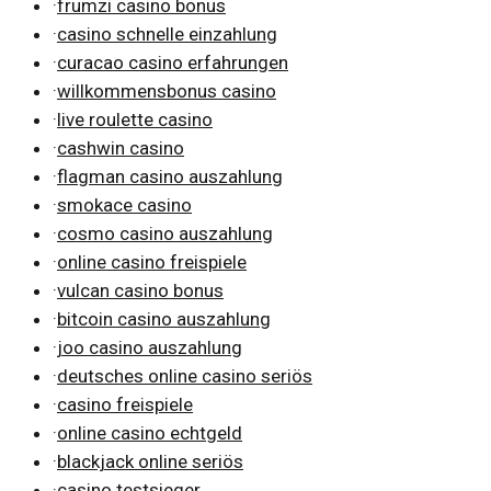
·
frumzi casino bonus
·
casino schnelle einzahlung
·
curacao casino erfahrungen
·
willkommensbonus casino
·
live roulette casino
·
cashwin casino
·
flagman casino auszahlung
·
smokace casino
·
cosmo casino auszahlung
·
online casino freispiele
·
vulcan casino bonus
·
bitcoin casino auszahlung
·
joo casino auszahlung
·
deutsches online casino seriös
·
casino freispiele
·
online casino echtgeld
·
blackjack online seriös
·
casino testsieger